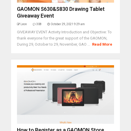
GAOMON S630&S830 Drawing Tablet
Giveaway Event
Leon
308
October 29, 2021 9:29 am
GIVEAWAY EVENT Activity Introduction and Objective: To
thank everyone for the great support of the GAOMON,
During 29, October to 29, November, GAO ...
Read More
How to Register as a GAOMON Store