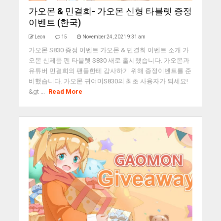
가오몬 & 민결희- 가오몬 신형 타블렛 증정
이벤트 (한국)
Leon
15
November 24, 2021 9:31 am
가오몬 S830 증정 이벤트 가오몬 & 민결희 이벤트 소개 가
오몬 신제품 펜 타블렛 S830 새로 출시했습니다. 가오몬과
유튜버 민결희의 팬들한테 감사하기 위해 증정이벤트를 준
비했습니다. 가오몬 귀여미S830의 최초 사용자가 되세요!
&gt ...
Read More